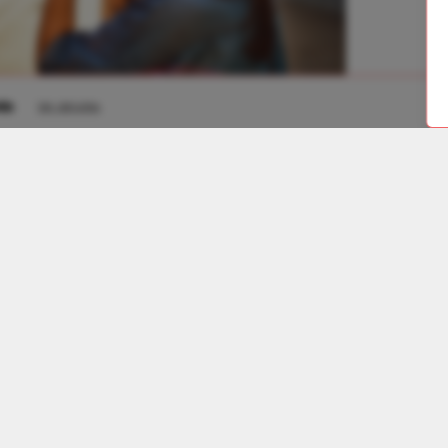
in
Ver detalles
acidad 2
embolsable
2 habitaciones disponibles
ouble
Ver detalles
acidad 2
embolsable
3 habitaciones disponibles
Cargar más Habitacio