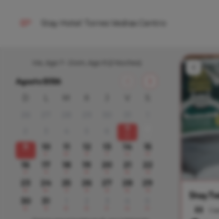
Stay Hotel Torres Vedras Centro
Vie, Ago 7 - Dom, Ago 9
(2 Noches)
Agosto 2026
D
L
M
X
J
V
S
26
27
28
29
30
31
1
7
8
2
3
4
5
6
77
73
9
10
11
12
13
14
15
81
80
78
71
64
85
16
17
18
19
20
21
22
57
75
71
69
73
68
76
23
24
25
26
27
28
29
62
60
57
59
65
66
78
Stay Tw
30
31
1
2
3
4
5
62
58
62
62
81
84
81
Cap