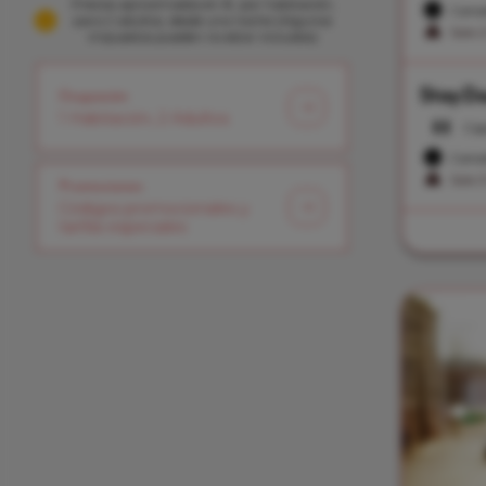
Precios aproximados en €, por habitación,
Cance
para 2 adultos, desde una noche (Algunos
Solo 
impuestos pueden no estar incluidos)
Stay D
Ocupación
1 Habitación, 2 Adultos
Cap
Cance
Solo 
Promociones
Códigos promocionales y
tarifas especiales