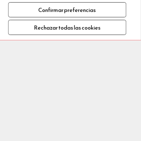
ver detalles
Confirmar preferencias
Rechazar todas las cookies
180 €
/estancia total
Seleccionar
180 €
/estancia total
Seleccionar
nes