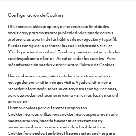
Configuración de Cookies
ES
Utilizamos cookies propias y de terceros con finalidades
analíticas y para mostrarte publicidad relacionada con tus
preferencias a partir de tus hábitos de navegación y tu perfil.
Puedes configurar o rechazar las cookies haciendo click en
STAYING
Ver detalles
“Configuración de cookies”. También puedes aceptar todas las
cookies pulsando el botón “Aceptar todas las cookies”. Para
lojamiento
más información puedes visitar nuestra Politica de Cookies.
Una cookie es una pequeña cantidad de texto enviada a su
navegador por un sitio web que visita. Ayuda al sitio web a
recordar información sobre su visita y otras configuraciones,
para que podamos hacer su próxima visita más fácil y más útil
para usted.
Usamos cookies para diferentes propósitos:
Cookies técnicas: utilizamos cookies técnicas para mostrarle
201 €
nuestro sitio web, hacerlo funcionar correctamente y
/estancia total
permitirnos ofrecer un sitio avanzado y fácil de utilizar.
Cookies funcionales: también utilizamos estas cookies para