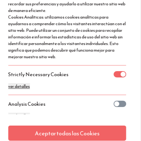
recordar sus preferencias y ayudarlo a utilizar nuestro sitio web
Seleccionar
de manera eficiente.
Cookies Analíticas: utilizamos cookies analíticas para
ayudarnos a comprender cómo los visitantes interactúan con el
201 €
/estancia total
sitio web. Puede utilizar un conjunto de cookies para recopilar
información e informar las estadísticas de uso del sitio web sin
identificar personalmente a los visitantes individuales. Esto
Seleccionar
significa que podemos descubrir qué funciona mejor para
mejorar nuestro sitio web.
nes
Strictly Necessary Cookies
ver detalles
Mejor Oferta
on-refundable
Ver detalles
Analysis Cookies
ver detalles
lojamiento
 reembolsable
Aceptar todas las Cookies
Functionality or Customisation Cookies