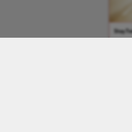
Stay Tw
Cap
No re
Solo 
Stay D
Cap
No re
Solo 