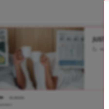
JUST 
Sólo a
in
Ver detalles
acidad 2