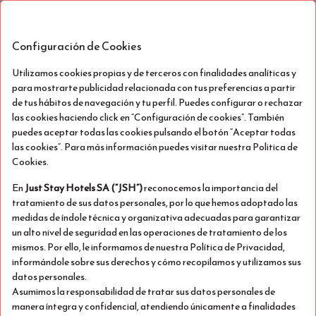
ES
Dom, Ago 9 - Mar, Ago 11
(2 Noches)
Configuración de Cookies
Utilizamos cookies propias y de terceros con finalidades analíticas y
para mostrarte publicidad relacionada con tus preferencias a partir
!
de tus hábitos de navegación y tu perfil. Puedes configurar o rechazar
las cookies haciendo click en “Configuración de cookies”. También
puedes aceptar todas las cookies pulsando el botón “Aceptar todas
Infelizmente, não temos disponibilidade no nosso
las cookies”. Para más información puedes visitar nuestra Politica de
hotel para as datas selecionadas. Por favor, considere
Cookies.
estas opções:
En
Just
Stay Hotels SA (“JSH”)
reconocemos la importancia del
tratamiento de sus datos personales, por lo que hemos adoptado las
medidas de índole técnica y organizativa adecuadas para garantizar
un alto nivel de seguridad en las operaciones de tratamiento de los
mismos. Por ello, le informamos de nuestra Política de Privacidad,
informándole sobre sus derechos y cómo recopilamos y utilizamos sus
datos personales.
Asumimos la responsabilidad de tratar sus datos personales de
manera íntegra y confidencial, atendiendo únicamente a finalidades