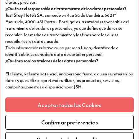
claras y precisas.
¿Quién es el responsable del tratamiento de los datos personales?
STAY HOTEL ÉVORA CENTRO
Just Stay Hotels SA
, con sede en Rua Sá da Bandeira, 562 1º
Visitar Sitio Web
Esquerdo, 4000-431 Porto – Portugal es la entidad responsable del
tratamiento de los datos personales, ya que define qué datos se
Reservar Ahora desde €105
recopilan, los medios de tratamiento y los fines para los que se
por 2 noches
recopilan estos datos. usado.
Toda información relativa a una persona física, identificada o
identificable, se considera dato de carácter personal.
¿Quiénes son los titulares de los datos personales?
El cliente, o cliente potencial, una persona física, a quien se refieren los
datos y que utiliza, o pretende utilizar, los productos, servicios,
campañas, puestos a disposición por
JSH.
El representante o punto de contacto en la empresa, en el caso de
Aceptar todas las Cookies
personas jurídicas, en el marco de la ejecución de un contrato, o
diligencia precontractual, celebrado entre dicha empresa y
JSH.
¿
Qué categorías de datos personales son tratados por
JSH?
Confirmar preferencias
Información de contacto: por ejemplo nombre, correo electrónico,