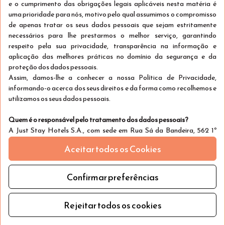
e o cumprimento das obrigações legais aplicáveis nesta matéria é
uma prioridade para nós, motivo pelo qual assumimos o compromisso
de apenas tratar os seus dados pessoais que sejam estritamente
necessários para lhe prestarmos o melhor serviço, garantindo
respeito pela sua privacidade, transparência na informação e
aplicação das melhores práticas no domínio da segurança e da
proteção dos dados pessoais.
Assim, damos-lhe a conhecer a nossa Política de Privacidade,
informando-o acerca dos seus direitos e da forma como recolhemos e
utilizamos os seus dados pessoais.
Quem é o responsável pelo tratamento dos dados pessoais?
A Just Stay Hotels S.A., com sede em Rua Sá da Bandeira, 562 1º
Esquerdo, 4000-431 Porto – Portugal é a entidade responsável pelo
Aceitar todos os Cookies
tratamento dos dados pessoais, uma vez que define quais os dados
recolhidos, meios de tratamento e as finalidades para as quais estes
dados são utilizados.
Confirmar preferências
São considerados dados pessoais toda e qualquer informação
relativa a uma pessoa singular, identificada ou passível de ser
Rejeitar todos os cookies
identificada.