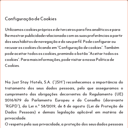
GRANDE HOTEL PARIS by STAY
PT
HOTELS
Configuração de Cookies
Sáb, Ago 8 - Seg, Ago 10
(2 Noites)
Utilizamos cookies próprios e de terceiros para fins analíticos e para
lhe mostrar publicidade relacionada com as suas preferências a partir
dos seus hábitos de navegação e do seu perfil. Pode configurar ou
!
recusar os cookies clicando em “Configuração de cookies”. Também
pode aceitar todos os cookies, premindo o botão “Aceitar todos os
Lamentamos...
cookies”. Para mais informações, pode visitar a nossa Politica de
Cookies.
As datas seleccionadas já não estão
disponíveis para fazer a reserva online, por
Na Just Stay Hotels, S.A. (“JSH”) reconhecemos a importância do
favor seleccione outras datas ou contacte-
tratamento dos seus dados pessoais, pelo que asseguramos o
nos.
cumprimento das obrigações decorrentes do Regulamento (UE)
+351 222 073 140
2016/679 do Parlamento Europeu e do Conselho (doravante
“RGPD”), da Lei n.º 58/2019, de 8 de agosto (Lei de Proteção de
Dados Pessoais) e demais legislação aplicável em matéria de
privacidade.
O respeito pela sua privacidade, a proteção dos seus dados pessoais