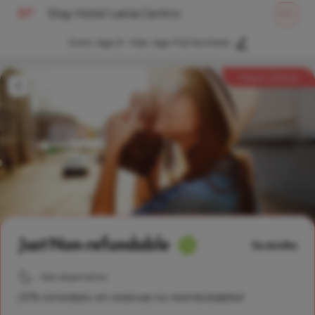
Stay Hotel Leiria Centro
ES
Dom, Ago 9 - Mar, Ago 11
(2 Noches)
Mejor Oferta
Just Non-refundable
Ver detalles
Sólo alojamiento
¡10% inmediato en reservas no reembolsables!