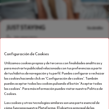
JUST STAYING
Ver detalles
Sólo alojamiento
Exclusivo para móviles
Configuración de Cookies
Stay Suite
5% descuento
Utilizamos cookies propias y de terceros con finalidades analíticas y
Capacidad 2
Balcón
Secador de pelo
para mostrarte publicidad relacionada con tus preferencias a partir
Ver detalles
Solo 1 habitación disponible
de tus hábitos de navegación y tu perfil. Puedes configurar o rechazar
las cookies haciendo click en “Configuración de cookies”. También
160 €
puedes aceptar todas las cookies pulsando el botón “Aceptar todas
Cancelación gratuita hasta el 09 Ago 2026 a las
las cookies”. Para más información puedes visitar nuestra Politica de
19:00 hora local.
/estancia
Cookies.
total
Las cookies y otras tecnologías similares son una parte esencial de
Seleccionar
cómo funciona nuestra Plataforma. El objetivo principal de las