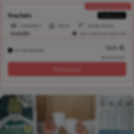
Exclusivo para móviles
Stay Suite
5% descuento
Capacidad 2
Balcón
Secador de pelo
Ver detalles
Solo 1 habitación disponible
144 €
No reembolsable
/estancia total
Seleccionar