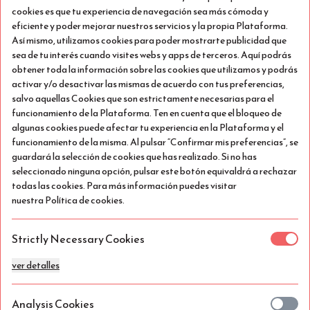
cookies es que tu experiencia de navegación sea más cómoda y
eficiente y poder mejorar nuestros servicios y la propia Plataforma.
Así mismo, utilizamos cookies para poder mostrarte publicidad que
sea de tu interés cuando visites webs y apps de terceros. Aquí podrás
obtener toda la información sobre las cookies que utilizamos y podrás
activar y/o desactivar las mismas de acuerdo con tus preferencias,
salvo aquellas Cookies que son estrictamente necesarias para el
funcionamiento de la Plataforma. Ten en cuenta que el bloqueo de
algunas cookies puede afectar tu experiencia en la Plataforma y el
funcionamiento de la misma. Al pulsar “Confirmar mis preferencias”, se
guardará la selección de cookies que has realizado. Si no has
seleccionado ninguna opción, pulsar este botón equivaldrá a rechazar
todas las cookies. Para más información puedes visitar
nuestra Política de cookies.
Just Early Booking
Ver detalles
Strictly Necessary Cookies
Sólo alojamiento
ver detalles
Aproveite a nossa oferta de 20% para reservas
antecipadas!
Analysis Cookies