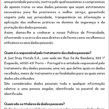
uma prioridade para nós, motivo pelo qual assumimos o compromisso
Stay Twin
5% desconto
de apenas tratar os seus dados pessoais que sejam estritamente
necessários para lhe prestarmos o melhor serviço, garantindo
Dormem 2
respeito pela sua privacidade, transparência na informação e
Ver detalhes
Apenas 1 quarto disponível
aplicação das melhores práticas no domínio da segurança e da
proteção dos dados pessoais.
€ 211
Assim, damos-lhe a conhecer a nossa Política de Privacidade,
Cancelamento grátis até 07 Ago 2026 às 19:00
hora local.
informando-o acerca dos seus direitos e da forma como recolhemos e
/estadia
utilizamos os seus dados pessoais.
total
Selecionar
Quem é o responsável pelo tratamento dos dados pessoais?
A Just Stay Hotels S.A., com sede em Rua Sá da Bandeira, 562 1º
Esquerdo, 4000-431 Porto – Portugal é a entidade responsável pelo
tratamento dos dados pessoais, uma vez que define quais os dados
recolhidos, meios de tratamento e as finalidades para as quais estes
dados são utilizados.
São considerados dados pessoais toda e qualquer informação
relativa a uma pessoa singular, identificada ou passível de ser
identificada.
Quem são os titulares de dados pessoais?