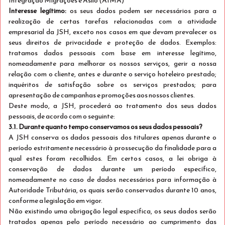
Integração Migrações e Asilo (AIMA)
Interesse legítimo:
os seus dados podem ser necessários para a
realização de certas tarefas relacionadas com a atividade
empresarial da JSH, exceto nos casos em que devam prevalecer os
seus direitos de privacidade e proteção de dados. Exemplos:
Just Early Booking
tratamos dados pessoais com base em interesse legítimo,
Ver detalhes
nomeadamente para melhorar os nossos serviços, gerir a nossa
relação com o cliente, antes e durante o serviço hoteleiro prestado;
Só Alojamento
inquéritos de satisfação sobre os serviços prestados; para
Aproveite a nossa oferta de 20% para reservas
apresentação de campanhas e promoções aos nossos clientes.
antecipadas!
Deste modo, a JSH, procederá ao tratamento dos seus dados
pessoais, de acordo com o seguinte:
3.1. Durante quanto tempo conservamos os seus dados pessoais?
Exclusivo para Mobile
A JSH conserva os dados pessoais dos titulares apenas durante o
Stay Twin
5% desconto
período estritamente necessário à prossecução da finalidade para a
qual estes foram recolhidos. Em certos casos, a lei obriga à
Dormem 2
conservação de dados durante um período específico,
Ver detalhes
Apenas 1 quarto disponível
nomeadamente no caso de dados necessários para informação à
Autoridade Tributária, os quais serão conservados durante 10 anos,
Não reembolsável
conforme a legislação em vigor.
Não existindo uma obrigação legal específica, os seus dados serão
Restrições de tarifa:
tratados apenas pelo período necessário ao cumprimento das
Reserva antecipada de 20 dias