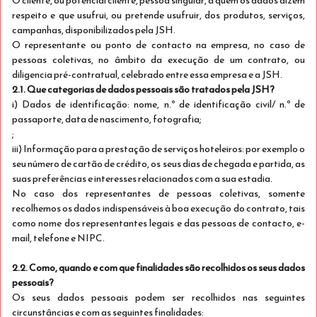
O cliente, ou potencial cliente, pessoa singular, a quem os dados dizem
respeito e que usufrui, ou pretende usufruir, dos produtos, serviços,
campanhas, disponibilizados pela JSH.
O representante ou ponto de contacto na empresa, no caso de
pessoas coletivas, no âmbito da execução de um contrato, ou
Just Non-Refundable
Ver detalhes
diligencia pré-contratual, celebrado entre essa empresa e a JSH.
2.1. Que categorias de dados pessoais são tratados pela JSH?
i) Dados de identificação: nome, n.º de identificação civil/ n.º de
Só Alojamento
passaporte, data de nascimento, fotografia;
10% imediato em reservas não reembolsáveis!
;
iii) Informação para a prestação de serviços hoteleiros: por exemplo o
Exclusivo para Mobile
seu número de cartão de crédito, os seus dias de chegada e partida, as
Stay Twin
suas preferências e interesses relacionados com a sua estadia.
5% desconto
No caso dos representantes de pessoas coletivas, somente
Dormem 2
recolhemos os dados indispensáveis à boa execução do contrato, tais
Ver detalhes
como nome dos representantes legais e das pessoas de contacto, e-
Apenas 1 quarto disponível
mail, telefone e NIPC.
€ 190
Não reembolsável
2.2. Como, quando e com que finalidades são recolhidos os seus dados
/estadia total
pessoais?
Os seus dados pessoais podem ser recolhidos nas seguintes
Selecionar
circunstâncias e com as seguintes finalidades: