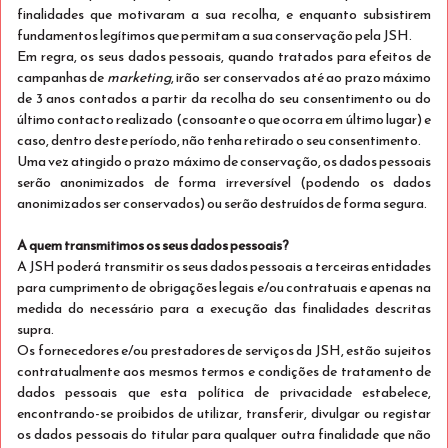
finalidades que motivaram a sua recolha, e enquanto subsistirem
fundamentos legítimos que permitam a sua conservação pela JSH.
Em regra, os seus dados pessoais, quando tratados para efeitos de
campanhas de
marketing
, irão ser conservados até ao prazo máximo
de 3 anos contados a partir da recolha do seu consentimento ou do
último contacto realizado (consoante o que ocorra em último lugar) e
caso, dentro deste período, não tenha retirado o seu consentimento.
Uma vez atingido o prazo máximo de conservação, os dados pessoais
serão anonimizados de forma irreversível (podendo os dados
anonimizados ser conservados) ou serão destruídos de forma segura.
A quem transmitimos os seus dados pessoais?
A JSH poderá transmitir os seus dados pessoais a terceiras entidades
para cumprimento de obrigações legais e/ou contratuais e apenas na
medida do necessário para a execução das finalidades descritas
2-NIGHT DEAL
Ver detalhes
supra.
Os fornecedores e/ou prestadores de serviços da JSH, estão sujeitos
Só Alojamento
contratualmente aos mesmos termos e condições de tratamento de
dados pessoais que esta política de privacidade estabelece,
Fique 2 Noites, Poupe 25%!
encontrando-se proibidos de utilizar, transferir, divulgar ou registar
os dados pessoais do titular para qualquer outra finalidade que não
Exclusivo para Mobile