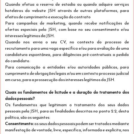
Quando efetua a reserva de estadia ou quando adquire serviços
hoteleiros do website JSH através de outras plataformas, para
efeitos de cumprimento e execução do contrato
Para campanhas de marketing, quando recebe notificações de
Melhor Oferta
ofertas especiais pela JSH, com base no seu consentimento e/ou
interesses legítimos da JSH.
Quando nos envia o seu CV, no contexto do processo de
recrutamento para uma vaga específica e/ou para avaliação de uma
candidatura espontânea, para diligências pré-contratuais a pedido
do candidato.
Para comunicação a entidades e/ou autoridades públicas, para
cumprimento de obrigações legais e/ou em contexto processo judicial
em curso, para a prossecução dos interesses legítimos da JSH.
Quais os fundamentos de licitude e a duração do tratamento dos
STAY YOUNG
Ver detalhes
dados pessoais?
Os fundamentos que legitimam o tratamento dos seus dados
Só Alojamento
pessoais pela JSH, para as finalidades descritas no ponto 2.2, desta
política, são os seguintes:
Se tens até 30 anos, reserva com 30% de desconto!
Consentimento:
os seus dados pessoais podem ser tratados mediante
manifestação de vontade, livre, especifica, informada e explícita, nos
Exclusivo para Mobile