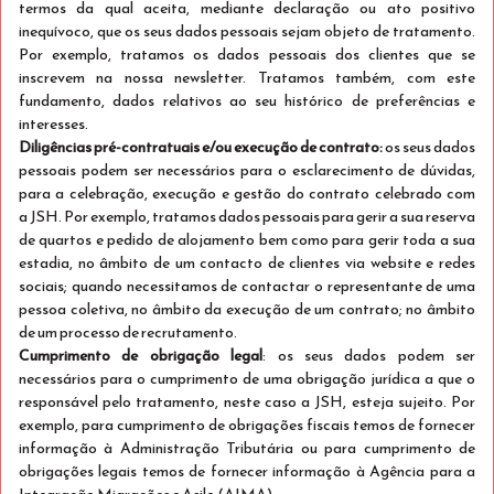
termos da qual aceita, mediante declaração ou ato positivo
Stay Twin
inequívoco, que os seus dados pessoais sejam objeto de tratamento.
5% desconto
Por exemplo, tratamos os dados pessoais dos clientes que se
Dormem 2
inscrevem na nossa newsletter. Tratamos também, com este
Ver detalhes
Apenas 1 quarto disponível
fundamento, dados relativos ao seu histórico de preferências e
interesses.
€ 148
Diligências pré-contratuais e/ou execução de contrato:
os seus dados
Cancelamento grátis até 07 Ago 2026 às 19:00
pessoais podem ser necessários para o esclarecimento de dúvidas,
hora local.
/estadia
para a celebração, execução e gestão do contrato celebrado com
total
a JSH. Por exemplo, tratamos dados pessoais para gerir a sua reserva
de quartos e pedido de alojamento bem como para gerir toda a sua
Selecionar
estadia, no âmbito de um contacto de clientes via website e redes
sociais; quando necessitamos de contactar o representante de uma
pessoa coletiva, no âmbito da execução de um contrato; no âmbito
de um processo de recrutamento.
Cumprimento de obrigação legal
: os seus dados podem ser
necessários para o cumprimento de uma obrigação jurídica a que o
responsável pelo tratamento, neste caso a JSH, esteja sujeito. Por
exemplo, para cumprimento de obrigações fiscais temos de fornecer
informação à Administração Tributária ou para cumprimento de
obrigações legais temos de fornecer informação à Agência para a