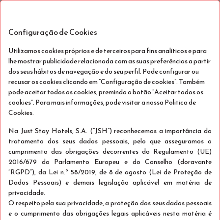
Stay Hotel Lisboa Aeroporto
PT
Sex, Ago 7 - Dom, Ago 9
(2 Noites)
Configuração de Cookies
Utilizamos cookies próprios e de terceiros para fins analíticos e para
lhe mostrar publicidade relacionada com as suas preferências a partir
dos seus hábitos de navegação e do seu perfil. Pode configurar ou
recusar os cookies clicando em “Configuração de cookies”. Também
pode aceitar todos os cookies, premindo o botão “Aceitar todos os
cookies”. Para mais informações, pode visitar a nossa Politica de
Cookies.
Na Just Stay Hotels, S.A. (“JSH”) reconhecemos a importância do
tratamento dos seus dados pessoais, pelo que asseguramos o
cumprimento das obrigações decorrentes do Regulamento (UE)
2016/679 do Parlamento Europeu e do Conselho (doravante
JUST STAYING
Ver detalhes
“RGPD”), da Lei n.º 58/2019, de 8 de agosto (Lei de Proteção de
Dados Pessoais) e demais legislação aplicável em matéria de
Só Alojamento
privacidade.
O respeito pela sua privacidade, a proteção dos seus dados pessoais
e o cumprimento das obrigações legais aplicáveis nesta matéria é
Exclusivo para Mobile