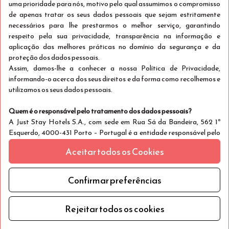
uma prioridade para nós, motivo pelo qual assumimos o compromisso
de apenas tratar os seus dados pessoais que sejam estritamente
necessários para lhe prestarmos o melhor serviço, garantindo
respeito pela sua privacidade, transparência na informação e
aplicação das melhores práticas no domínio da segurança e da
proteção dos dados pessoais.
Assim, damos-lhe a conhecer a nossa Política de Privacidade,
informando-o acerca dos seus direitos e da forma como recolhemos e
utilizamos os seus dados pessoais.
Quem é o responsável pelo tratamento dos dados pessoais?
A Just Stay Hotels S.A., com sede em Rua Sá da Bandeira, 562 1º
Esquerdo, 4000-431 Porto – Portugal é a entidade responsável pelo
tratamento dos dados pessoais, uma vez que define quais os dados
Aceitar todos os Cookies
recolhidos, meios de tratamento e as finalidades para as quais estes
dados são utilizados.
São considerados dados pessoais toda e qualquer informação
Confirmar preferências
relativa a uma pessoa singular, identificada ou passível de ser
identificada.
Rejeitar todos os cookies
Quem são os titulares de dados pessoais?