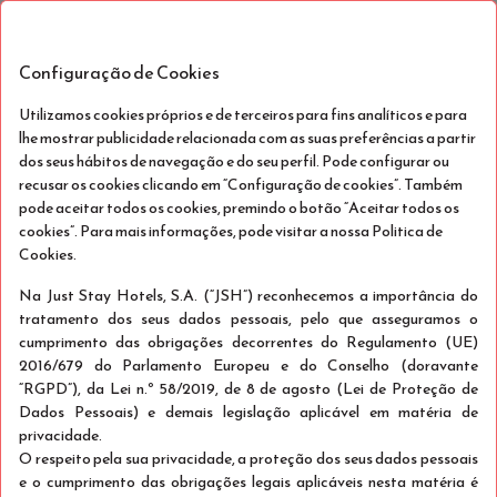
Stay Hotel Porto Aeroporto
PT
Qui, Ago 6 - Sáb, Ago 8
(2 Noites)
Configuração de Cookies
Utilizamos cookies próprios e de terceiros para fins analíticos e para
lhe mostrar publicidade relacionada com as suas preferências a partir
!
dos seus hábitos de navegação e do seu perfil. Pode configurar ou
recusar os cookies clicando em “Configuração de cookies”. Também
Lamentamos...
pode aceitar todos os cookies, premindo o botão “Aceitar todos os
cookies”. Para mais informações, pode visitar a nossa Politica de
Cookies.
As datas seleccionadas já não estão
disponíveis para fazer a reserva online, por
Na Just Stay Hotels, S.A. (“JSH”) reconhecemos a importância do
favor seleccione outras datas ou contacte-
tratamento dos seus dados pessoais, pelo que asseguramos o
nos.
cumprimento das obrigações decorrentes do Regulamento (UE)
2016/679 do Parlamento Europeu e do Conselho (doravante
+351 220 046 590
“RGPD”), da Lei n.º 58/2019, de 8 de agosto (Lei de Proteção de
Dados Pessoais) e demais legislação aplicável em matéria de
privacidade.
O respeito pela sua privacidade, a proteção dos seus dados pessoais
e o cumprimento das obrigações legais aplicáveis nesta matéria é