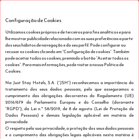
Stay Hotel Porto Centro
PT
Trindade
Configuração de Cookies
Seg, Ago 10 - Qua, Ago 12
(2 Noites)
Utilizamos cookies próprios e de terceiros para fins analíticos e para
lhe mostrar publicidade relacionada com as suas preferências a partir
dos seus hábitos de navegação e do seu perfil. Pode configurar ou
!
recusar os cookies clicando em “Configuração de cookies”. Também
pode aceitar todos os cookies, premindo o botão “Aceitar todos os
Infelizmente, não temos disponibilidade no nosso
cookies”. Para mais informações, pode visitar a nossa Politica de
hotel para as datas selecionadas. Por favor, considere
Cookies.
estas opções:
Na Just Stay Hotels, S.A. (“JSH”) reconhecemos a importância do
tratamento dos seus dados pessoais, pelo que asseguramos o
cumprimento das obrigações decorrentes do Regulamento (UE)
2016/679 do Parlamento Europeu e do Conselho (doravante
“RGPD”), da Lei n.º 58/2019, de 8 de agosto (Lei de Proteção de
Dados Pessoais) e demais legislação aplicável em matéria de
privacidade.
O respeito pela sua privacidade, a proteção dos seus dados pessoais
e o cumprimento das obrigações legais aplicáveis nesta matéria é