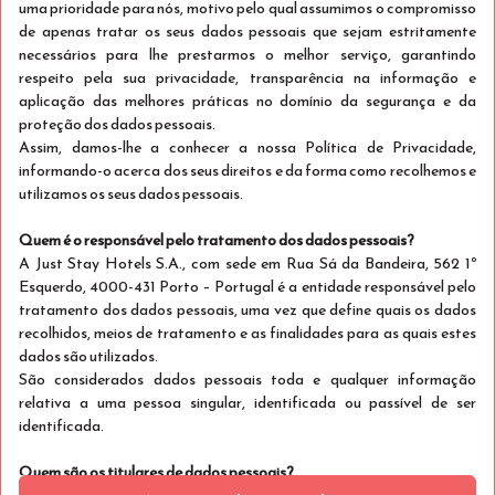
uma prioridade para nós, motivo pelo qual assumimos o compromisso
de apenas tratar os seus dados pessoais que sejam estritamente
GRANDE HOTEL PARIS by STAY HOTELS
necessários para lhe prestarmos o melhor serviço, garantindo
respeito pela sua privacidade, transparência na informação e
Visitar Website
aplicação das melhores práticas no domínio da segurança e da
proteção dos dados pessoais.
Reservar Agora a partir de €182
por 2
Assim, damos-lhe a conhecer a nossa Política de Privacidade,
noites
informando-o acerca dos seus direitos e da forma como recolhemos e
utilizamos os seus dados pessoais.
Quem é o responsável pelo tratamento dos dados pessoais?
A Just Stay Hotels S.A., com sede em Rua Sá da Bandeira, 562 1º
Esquerdo, 4000-431 Porto – Portugal é a entidade responsável pelo
tratamento dos dados pessoais, uma vez que define quais os dados
recolhidos, meios de tratamento e as finalidades para as quais estes
dados são utilizados.
São considerados dados pessoais toda e qualquer informação
relativa a uma pessoa singular, identificada ou passível de ser
Stay Hotel Porto Aeroporto
identificada.
Visitar Website
Quem são os titulares de dados pessoais?