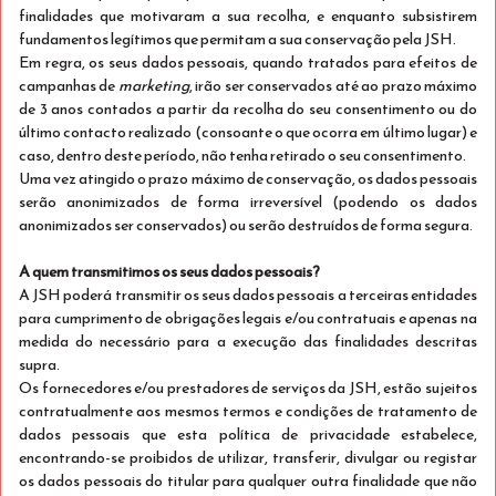
Reserva antecipada de 20 dias
finalidades que motivaram a sua recolha, e enquanto subsistirem
fundamentos legítimos que permitam a sua conservação pela JSH.
Em regra, os seus dados pessoais, quando tratados para efeitos de
campanhas de
marketing
, irão ser conservados até ao prazo máximo
de 3 anos contados a partir da recolha do seu consentimento ou do
último contacto realizado (consoante o que ocorra em último lugar) e
caso, dentro deste período, não tenha retirado o seu consentimento.
Uma vez atingido o prazo máximo de conservação, os dados pessoais
serão anonimizados de forma irreversível (podendo os dados
anonimizados ser conservados) ou serão destruídos de forma segura.
A quem transmitimos os seus dados pessoais?
A JSH poderá transmitir os seus dados pessoais a terceiras entidades
para cumprimento de obrigações legais e/ou contratuais e apenas na
medida do necessário para a execução das finalidades descritas
2-NIGHT DEAL
Ver detalhes
supra.
Os fornecedores e/ou prestadores de serviços da JSH, estão sujeitos
contratualmente aos mesmos termos e condições de tratamento de
Só Alojamento
dados pessoais que esta política de privacidade estabelece,
Fique 2 Noites, Poupe 25%!
encontrando-se proibidos de utilizar, transferir, divulgar ou registar
os dados pessoais do titular para qualquer outra finalidade que não