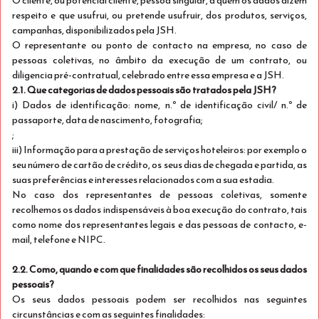
O cliente, ou potencial cliente, pessoa singular, a quem os dados dizem
respeito e que usufrui, ou pretende usufruir, dos produtos, serviços,
campanhas, disponibilizados pela JSH.
O representante ou ponto de contacto na empresa, no caso de
pessoas coletivas, no âmbito da execução de um contrato, ou
Just Non-refundable
diligencia pré-contratual, celebrado entre essa empresa e a JSH.
Ver detalhes
2.1. Que categorias de dados pessoais são tratados pela JSH?
i) Dados de identificação: nome, n.º de identificação civil/ n.º de
Só Alojamento
passaporte, data de nascimento, fotografia;
10% imediato em reservas não reembolsáveis!
;
iii) Informação para a prestação de serviços hoteleiros: por exemplo o
seu número de cartão de crédito, os seus dias de chegada e partida, as
Exclusivo para Mobile
suas preferências e interesses relacionados com a sua estadia.
Stay Double
5% desconto
No caso dos representantes de pessoas coletivas, somente
recolhemos os dados indispensáveis à boa execução do contrato, tais
Dormem 2
como nome dos representantes legais e das pessoas de contacto, e-
Ver detalhes
Apenas 2 quartos disponíveis
mail, telefone e NIPC.
€ 169
2.2. Como, quando e com que finalidades são recolhidos os seus dados
Não reembolsável
pessoais?
/estadia total
Os seus dados pessoais podem ser recolhidos nas seguintes
Selecionar
circunstâncias e com as seguintes finalidades: