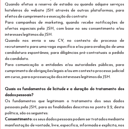
Quando efetua a reserva de estadia ou quando adquire serviços
hoteleiros do website JSH através de outras plataformas, para
efeitos de cumprimento e execução do contrato
Para campanhas de marketing, quando recebe notificações de
Melhor Oferta
ofertas especiais pela JSH, com base no seu consentimento e/ou
interesses legítimos da JSH.
Quando nos envia o seu CV, no contexto do processo de
recrutamento para uma vaga específica e/ou para avaliação de uma
candidatura espontânea, para diligências pré-contratuais a pedido
do candidato.
Para comunicação a entidades e/ou autoridades públicas, para
cumprimento de obrigações legais e/ou em contexto processo judicial
em curso, para a prossecução dos interesses legítimos da JSH.
Quais os fundamentos de licitude e a duração do tratamento dos
STAY YOUNG
dados pessoais?
Ver detalhes
Os fundamentos que legitimam o tratamento dos seus dados
pessoais pela JSH, para as finalidades descritas no ponto 2.2, desta
Só Alojamento
política, são os seguintes:
Se tens até 30 anos, reserva com 30% de desconto!
Consentimento:
os seus dados pessoais podem ser tratados mediante
manifestação de vontade, livre, especifica, informada e explícita, nos