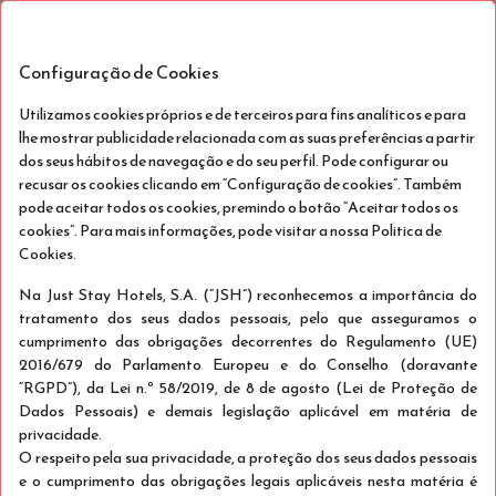
Stay Hotel Porto Centro
PT
Trindade
Configuração de Cookies
Sáb, Ago 8 - Seg, Ago 10
(2 Noites)
Utilizamos cookies próprios e de terceiros para fins analíticos e para
lhe mostrar publicidade relacionada com as suas preferências a partir
dos seus hábitos de navegação e do seu perfil. Pode configurar ou
recusar os cookies clicando em “Configuração de cookies”. Também
pode aceitar todos os cookies, premindo o botão “Aceitar todos os
cookies”. Para mais informações, pode visitar a nossa Politica de
Cookies.
Na Just Stay Hotels, S.A. (“JSH”) reconhecemos a importância do
tratamento dos seus dados pessoais, pelo que asseguramos o
cumprimento das obrigações decorrentes do Regulamento (UE)
2016/679 do Parlamento Europeu e do Conselho (doravante
JUST STAYING
Ver detalhes
“RGPD”), da Lei n.º 58/2019, de 8 de agosto (Lei de Proteção de
Dados Pessoais) e demais legislação aplicável em matéria de
Só Alojamento
privacidade.
O respeito pela sua privacidade, a proteção dos seus dados pessoais
e o cumprimento das obrigações legais aplicáveis nesta matéria é
Exclusivo para Mobile