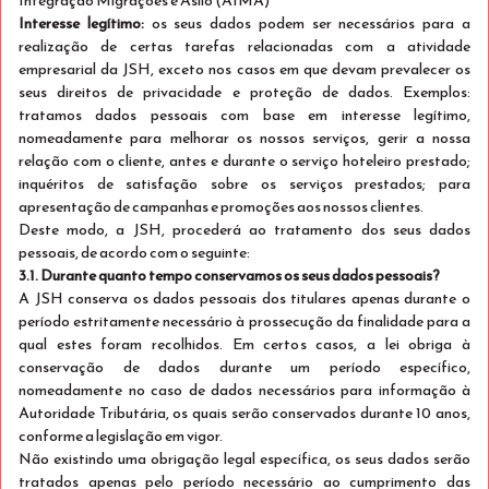
Integração Migrações e Asilo (AIMA)
Interesse legítimo:
os seus dados podem ser necessários para a
realização de certas tarefas relacionadas com a atividade
empresarial da JSH, exceto nos casos em que devam prevalecer os
seus direitos de privacidade e proteção de dados. Exemplos:
tratamos dados pessoais com base em interesse legítimo,
Just Early Booking
Ver detalhes
nomeadamente para melhorar os nossos serviços, gerir a nossa
relação com o cliente, antes e durante o serviço hoteleiro prestado;
Só Alojamento
inquéritos de satisfação sobre os serviços prestados; para
apresentação de campanhas e promoções aos nossos clientes.
Aproveite a nossa oferta de 20% para reservas
Deste modo, a JSH, procederá ao tratamento dos seus dados
antecipadas!
pessoais, de acordo com o seguinte:
3.1. Durante quanto tempo conservamos os seus dados pessoais?
Exclusivo para Mobile
A JSH conserva os dados pessoais dos titulares apenas durante o
Stay Double
5% desconto
período estritamente necessário à prossecução da finalidade para a
qual estes foram recolhidos. Em certos casos, a lei obriga à
Dormem 2
conservação de dados durante um período específico,
Ver detalhes
Apenas 2 quartos disponíveis
nomeadamente no caso de dados necessários para informação à
Autoridade Tributária, os quais serão conservados durante 10 anos,
Não reembolsável
conforme a legislação em vigor.
Não existindo uma obrigação legal específica, os seus dados serão
Restrições de tarifa:
tratados apenas pelo período necessário ao cumprimento das