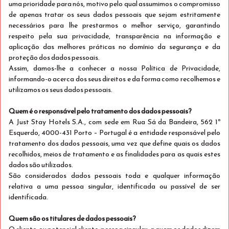
uma prioridade para nós, motivo pelo qual assumimos o compromisso
Stay Double
de apenas tratar os seus dados pessoais que sejam estritamente
5% desconto
necessários para lhe prestarmos o melhor serviço, garantindo
Dormem 2
respeito pela sua privacidade, transparência na informação e
Ver detalhes
Apenas 2 quartos disponíveis
aplicação das melhores práticas no domínio da segurança e da
proteção dos dados pessoais.
€ 188
Assim, damos-lhe a conhecer a nossa Política de Privacidade,
Cancelamento grátis até 08 Ago 2026 às 19:00
informando-o acerca dos seus direitos e da forma como recolhemos e
hora local.
/estadia
utilizamos os seus dados pessoais.
total
Selecionar
Quem é o responsável pelo tratamento dos dados pessoais?
A Just Stay Hotels S.A., com sede em Rua Sá da Bandeira, 562 1º
Esquerdo, 4000-431 Porto – Portugal é a entidade responsável pelo
tratamento dos dados pessoais, uma vez que define quais os dados
recolhidos, meios de tratamento e as finalidades para as quais estes
dados são utilizados.
São considerados dados pessoais toda e qualquer informação
relativa a uma pessoa singular, identificada ou passível de ser
identificada.
Quem são os titulares de dados pessoais?