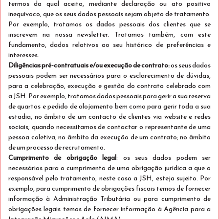
termos da qual aceita, mediante declaração ou ato positivo
Exclusivo para Mobile
inequívoco, que os seus dados pessoais sejam objeto de tratamento.
Stay Double
5% desconto
Por exemplo, tratamos os dados pessoais dos clientes que se
inscrevem na nossa newsletter. Tratamos também, com este
Dormem 2
fundamento, dados relativos ao seu histórico de preferências e
Ver detalhes
Apenas 2 quartos disponíveis
interesses.
Diligências pré-contratuais e/ou execução de contrato:
os seus dados
€ 131
Cancelamento grátis até 08 Ago 2026 às 19:00
pessoais podem ser necessários para o esclarecimento de dúvidas,
hora local.
para a celebração, execução e gestão do contrato celebrado com
/estadia
total
a JSH. Por exemplo, tratamos dados pessoais para gerir a sua reserva
de quartos e pedido de alojamento bem como para gerir toda a sua
Selecionar
estadia, no âmbito de um contacto de clientes via website e redes
sociais; quando necessitamos de contactar o representante de uma
pessoa coletiva, no âmbito da execução de um contrato; no âmbito
de um processo de recrutamento.
Cumprimento de obrigação legal
: os seus dados podem ser
necessários para o cumprimento de uma obrigação jurídica a que o
responsável pelo tratamento, neste caso a JSH, esteja sujeito. Por
exemplo, para cumprimento de obrigações fiscais temos de fornecer
informação à Administração Tributária ou para cumprimento de
obrigações legais temos de fornecer informação à Agência para a